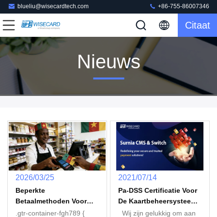
blueliu@wisecardtech.com
+86-755-86007346
Citaat
Nieuws
2026/03/25
2021/07/14
Beperkte
Pa-DSS Certificatie Voor
Betaalmethoden Voor
De Kaartbeheersysteem
KMO's In Kameroen:
Dat Van Wisecard Surnia
.gtr-container-fgh789 {
Wij zijn gelukkig om aan