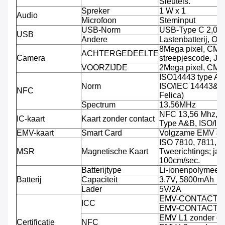
Sleutels.
Spreker
1 W x 1
Audio
Microfoon
Steminput
USB-Norm
USB-Type C 2,0
USB
Andere
Lastenbatterij, O
8Mega pixel, CMO
ACHTERGEDEELTE
Camera
streepjescode, JP
VOORZIJDE
2Mega pixel, CMO
ISO14443 type A/
Norm
ISO/IEC 14443&78
NFC
Felica)
Spectrum
13.56MHz
NFC 13,56 Mhz, S
IC-kaart
Kaart zonder contact
Type A&B, ISO/I
EMV-kaart
Smart Card
Volgzame EMV &
ISO 7810, 7811, 7
MSR
Magnetische Kaart
Tweerichtings; jat
100cm/sec.
Batterijtype
Li-ionenpolymeerba
Batterij
Capaciteit
3.7V, 5800mAh
Lader
5V/2A
EMV-CONTACT L
ICC
EMV-CONTACT L
EMV L1 zonder c
Certificatie
NFC