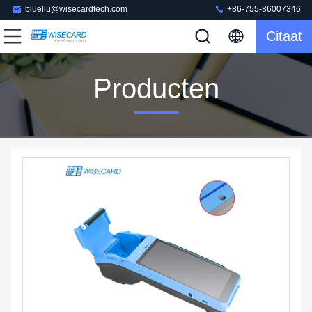
blueliu@wisecardtech.com
+86-755-86007346
Citaat
Producten