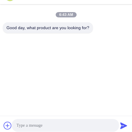
6:43 AM
Good day, what product are you looking for?
Wisecard Technology Co., Ltd.
blueliu@wisecardtech.com
+86-755-86007346
B1303, Chuangyi-de Techno
logiebouw, Gaoxin C. 1st Av
e, Nanshan, Shenzhen, Gua
ngdong, 518057, China
China Goed Kwaliteit Slimme kaartoplossingen Auteursrecht © 2026
Wisecard Technology Co., Ltd. Allemaal. Alle rechten voorbehouden.