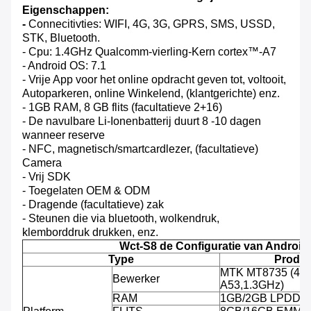
Eigenschappen:
-
Connecitivties: WIFI, 4G, 3G, GPRS, SMS, USSD,
STK, Bluetooth.
- Cpu: 1.4GHz Qualcomm-vierling-Kern cortex™-A7
- Android OS: 7.1
- Vrije App voor het online opdracht geven tot, voltooit,
Autoparkeren, online Winkelend, (klantgerichte) enz.
- 1GB RAM, 8 GB flits (facultatieve 2+16)
- De navulbare Li-Ionenbatterij duurt 8 -10 dagen
wanneer reserve
- NFC, magnetisch/smartcardlezer, (facultatieve)
Camera
- Vrij SDK
- Toegelaten OEM & ODM
- Dragende (facultatieve) zak
- Steunen die via bluetooth, wolkendruk,
klemborddruk drukken, enz.
Wct-S8 de Configuratie van Androi
Type
Produc
MTK MT8735 (4-k
Bewerker
A53,1.3GHz)
RAM
1GB/2GB LPDDR