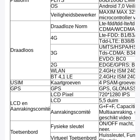
Platform
FLITS
8GB/16GB EMMC, 
OS
Android 7,0 Veili
MAXIM MAX 32555
Veiligheidsbewerker
microcontroller v
Lte-fdd/tdd-lte/tds-
Draadloze Norm
CDMA/WCDMA/C
Lte-FDD: B1/B3/B
4G
Tdd-LTE: B38/B3
UMTS/HSPA/HSPA
Draadloos
3G
Tds-CDMA: B34/
EVDO: BC0
2G
EDGE/GPRS: B3/
WLAN
2.4GHz ISM 240
BT 4,1 LE
2.4GHz ISM 240
USIM
Kaartgroeven
4 PSAM-groeven, 
GPS
GPS
GPS, GLONASS
LCD Pixel
720*1280 IPS
LCD
5,5 duim
LCD en
G+F+F, Capacitiev
Aanrakingscomité
Aanrakingscomité
Multiaanraking, g
geschikt video
ON/OFF macht, V
Fysieke sleutel
neer.
Toetsenbord
Huissleutel, Funct
Virtueel Toetsenbord