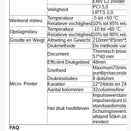
EMV L2 zonder c
PCI 5,0
Veiligheid
UPTS 2,0
Temperatuur
-5 tot +50 °C
Werkend milieu
Relatieve vochtigheid
10% tot 85% relati
Temperatuur
-10 tot +60 °C
Opslagmilieu
Relatieve vochtigheid
10% tot 90% relati
Grootte en Weigt
Afmeting en Gewicht
210mm*85mm*53mm
Drukmethode
De methode van de
Thermisch broodj
Document
57*40 mm
Efficiënt Drukgebied
48mm
Maximum70mm/se
Snelheid
puntlijn/seconde)
Drukresoluties
8 dots/mm
Micro- Printer
Karakter
12*24dots en 24*
Aantal kolommen
32columns/line
Impulsweerstand: 
impulsen/punt (in
standaardomstand
Het druk hoofdleven
Schuringsweersta
afstand 50km (dru
minder)
FAQ