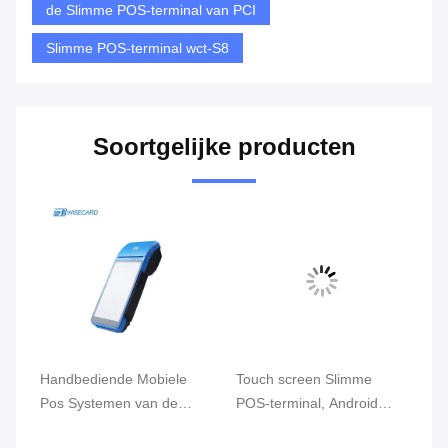
de Slimme POS-terminal van PCI
Slimme POS-terminal wct-S8
Soortgelijke producten
Handbediende Mobiele
Touch screen Slimme
Kl
Pos Systemen van de
POS-terminal, Android
Ha
FBInfc de Handbediende
POS met
Mo