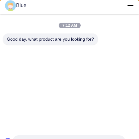
Verzenden
Blue
7:12 AM
Good day, what product are you looking for?
Wisecard Technology Co., Ltd.
blueliu@wisecardtech.com
+86-755-86007346
B1303, Chuangyi-de Techno
logiebouw, Gaoxin C. 1st Av
e, Nanshan, Shenzhen, Gua
ngdong, 518057, China
China Goed Kwaliteit Slimme kaartoplossingen Auteursrecht © 2026
Wisecard Technology Co., Ltd. Allemaal. Alle rechten voorbehouden.