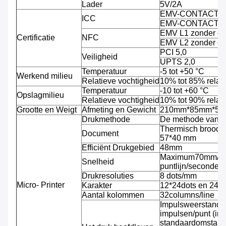
Lader
5V/2A
EMV-CONTACT L
ICC
EMV-CONTACT L
EMV L1 zonder c
Certificatie
NFC
EMV L2 zonder c
PCI 5,0
Veiligheid
UPTS 2,0
Temperatuur
-5 tot +50 °C
Werkend milieu
Relatieve vochtigheid
10% tot 85% relati
Temperatuur
-10 tot +60 °C
Opslagmilieu
Relatieve vochtigheid
10% tot 90% relati
Grootte en Weigt
Afmeting en Gewicht
210mm*85mm*53mm
Drukmethode
De methode van de
Thermisch broodj
Document
57*40 mm
Efficiënt Drukgebied
48mm
Maximum70mm/se
Snelheid
puntlijn/seconde)
Drukresoluties
8 dots/mm
Micro- Printer
Karakter
12*24dots en 24*
Aantal kolommen
32columns/line
Impulsweerstand: 
impulsen/punt (in
standaardomstand