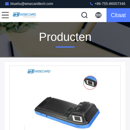
blueliu@wisecardtech.com
+86-755-86007346
Citaat
Producten