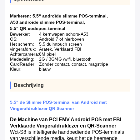
Markeren:
5.5“ androïde slimme POS-terminal
,
A53 androïde slimme POS-terminal
,
5.5“ QR-codepos-terminal
Bewerker:
4 kernwapen schors-A53
OS:
Android 7 of hierboven
Het scherm:
5,5 duimtouch screen
vingerafdruk:
Aratek, Verklaard FBI
Achtercamera:
8M pixel
Mededeling:
2G / 3G/4G /wifi, bluetooth
CardReader:
Zonder contact, contact, magstripe
Kleur:
blauw
Beschrijving
5.5“ de Slimme POS-terminal van Android met
Vingerafdruklezer QR Scanner
De Machine van PCI EMV Android POS met FBI
Verklaarde Vingerafdruklezer en QR-Scanner
Wct-S8 is intelligente handbediende POS-terminals
van verschillende media, keurt het de heersende