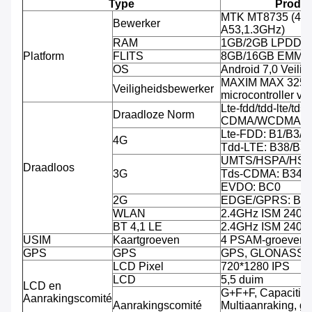
Type
Produc
MTK MT8735 (4-k
Bewerker
A53,1.3GHz)
RAM
1GB/2GB LPDDR
Platform
FLITS
8GB/16GB EMMC, 
OS
Android 7,0 Veili
MAXIM MAX 32555
Veiligheidsbewerker
microcontroller v
Lte-fdd/tdd-lte/tds-
Draadloze Norm
CDMA/WCDMA/C
Lte-FDD: B1/B3/B
4G
Tdd-LTE: B38/B3
UMTS/HSPA/HSPA
Draadloos
3G
Tds-CDMA: B34/
EVDO: BC0
2G
EDGE/GPRS: B3/
WLAN
2.4GHz ISM 240
BT 4,1 LE
2.4GHz ISM 240
USIM
Kaartgroeven
4 PSAM-groeven, 
GPS
GPS
GPS, GLONASS
LCD Pixel
720*1280 IPS
LCD
5,5 duim
LCD en
G+F+F, Capacitiev
Aanrakingscomité
Aanrakingscomité
Multiaanraking, g