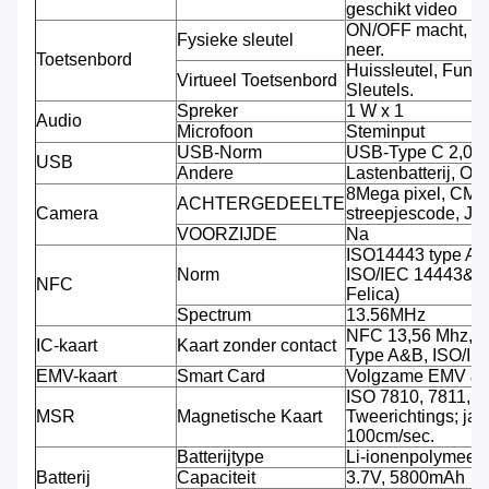
geschikt video
ON/OFF macht, V
Fysieke sleutel
neer.
Toetsenbord
Huissleutel, Funct
Virtueel Toetsenbord
Sleutels.
Spreker
1 W x 1
Audio
Microfoon
Steminput
USB-Norm
USB-Type C 2,0
USB
Andere
Lastenbatterij, O
8Mega pixel, CMO
ACHTERGEDEELTE
Camera
streepjescode, JP
VOORZIJDE
Na
ISO14443 type A/
Norm
ISO/IEC 14443&78
NFC
Felica)
Spectrum
13.56MHz
NFC 13,56 Mhz, S
IC-kaart
Kaart zonder contact
Type A&B, ISO/I
EMV-kaart
Smart Card
Volgzame EMV &
ISO 7810, 7811, 7
MSR
Magnetische Kaart
Tweerichtings; jat
100cm/sec.
Batterijtype
Li-ionenpolymeerba
Batterij
Capaciteit
3.7V, 5800mAh