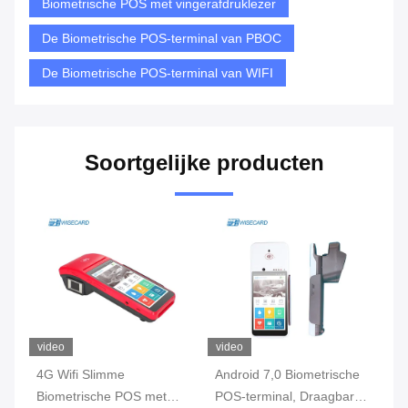
Biometrische POS met vingerafdruklezer
De Biometrische POS-terminal van PBOC
De Biometrische POS-terminal van WIFI
Soortgelijke producten
video
video
vi
s-
4G Wifi Slimme
Android 7,0 Biometrische
de
Biometrische POS met
POS-terminal, Draagbare
PO