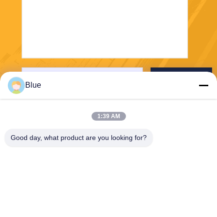
Verzenden
Blue
1:39 AM
Good day, what product are you looking for?
Wisecard Technology Co., Ltd.
blueliu@wisecardtech.com
+86-755-86007346
B1303, Chuangyi-de Techno
logiebouw, Gaoxin C. 1st Av