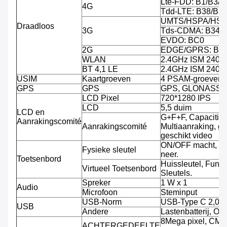
Lte-FDD: B1/B3/B
4G
Tdd-LTE: B38/B3
UMTS/HSPA/HSPA
Draadloos
3G
Tds-CDMA: B34/
EVDO: BC0
2G
EDGE/GPRS: B3/
WLAN
2.4GHz ISM 240
BT 4,1 LE
2.4GHz ISM 240
USIM
Kaartgroeven
4 PSAM-groeven, 
GPS
GPS
GPS, GLONASS
LCD Pixel
720*1280 IPS
LCD
5,5 duim
LCD en
G+F+F, Capacitiev
Aanrakingscomité
Aanrakingscomité
Multiaanraking, g
geschikt video
ON/OFF macht, V
Fysieke sleutel
neer.
Toetsenbord
Huissleutel, Funct
Virtueel Toetsenbord
Sleutels.
Spreker
1 W x 1
Audio
Microfoon
Steminput
USB-Norm
USB-Type C 2,0
USB
Andere
Lastenbatterij, O
8Mega pixel, CMO
ACHTERGEDEELTE