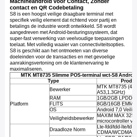
Machineandroid voor Contact, Zonder
contact en QR Codebetaling
S8 is een hoogst veilige draagbare terminal met
specifiek veilig element dat richtend voor partij en
betalings de industrie wordt ontwikkeld. S8 wordt
aangedreven met Android-besturingssysteem, dat
super-fast verwerking van veelvoudige toepassingen
toelaat. Met volledig waaier van connectiviteitsopties.
S8 is geschikt aan het ontmoeten van diverse
doeleinden voor de transacties en met gevoelige
aanrakingsvertoning om de klantenervaring te
maximaliseren.
MTK MT8735 Slimme POS-terminal
wct-S8 Android
Type
Produc
MTK MT8735 (4-k
Bewerker
A53,1.3GHz)
RAM
1GB/2GB LPDDR
Platform
FLITS
8GB/16GB EMMC
OS
Android 7,0 Veili
MAXIM MAX 32555
Veiligheidsbewerker
microcontroller v
Lte-fdd/tdd-lte/tds-
Draadloze Norm
CDMA/WCDMA/C