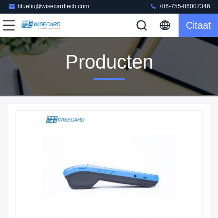
blueliu@wisecardtech.com
+86-755-86007346
Citaat
Producten