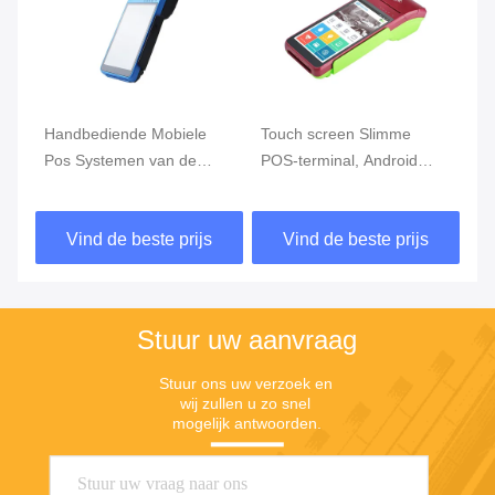
Touch screen Slimme
Kleinhandels
D
POS-terminal, Android
Handbediende Slimme
v
e
POS met
Mobiele Betaling Einddual
B
Vingerafdruklezer
camera
v
Vind de beste prijs
Vind de beste prijs
Stuur uw aanvraag
Stuur ons uw verzoek en 
wij zullen u zo snel 
mogelijk antwoorden.