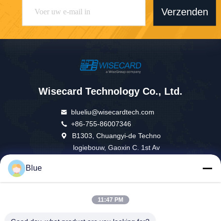
Verzenden
Wisecard Technology Co., Ltd.
blueliu@wisecardtech.com
+86-755-86007346
B1303, Chuangyi-de Techno
logiebouw, Gaoxin C. 1st Av
e, Nanshan, Shenzhen, Gua
Blue
ngdong, 518057, China
11:47 PM
China Goed Kwaliteit Slimme kaartoplossingen Auteursrecht © 2026