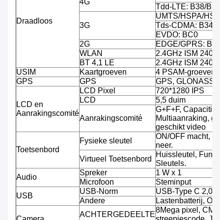
4G
Tdd-LTE: B38/B3
UMTS/HSPA/HSPA
Draadloos
3G
Tds-CDMA: B34/
EVDO: BC0
2G
EDGE/GPRS: B3/
WLAN
2.4GHz ISM 240
BT 4,1 LE
2.4GHz ISM 240
USIM
Kaartgroeven
4 PSAM-groeven, 
GPS
GPS
GPS, GLONASS
LCD Pixel
720*1280 IPS
LCD
5,5 duim
LCD en
G+F+F, Capacitiev
Aanrakingscomité
Aanrakingscomité
Multiaanraking, g
geschikt video
ON/OFF macht, V
Fysieke sleutel
neer.
Toetsenbord
Huissleutel, Funct
Virtueel Toetsenbord
Sleutels.
Spreker
1 W x 1
Audio
Microfoon
Steminput
USB-Norm
USB-Type C 2,0
USB
Andere
Lastenbatterij, O
8Mega pixel, CMO
ACHTERGEDEELTE
Camera
streepjescode, JP