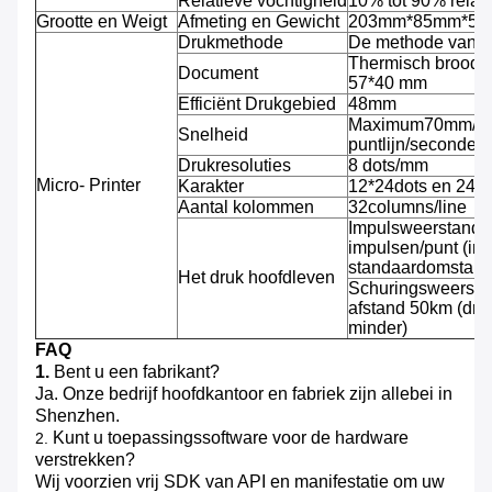
Relatieve vochtigheid
10% tot 90% relati
Grootte en Weigt
Afmeting en Gewicht
203mm*85mm*53mm
Drukmethode
De methode van de
Thermisch broodj
Document
57*40 mm
Efficiënt Drukgebied
48mm
Maximum70mm/se
Snelheid
puntlijn/seconde)
Drukresoluties
8 dots/mm
Micro- Printer
Karakter
12*24dots en 24*
Aantal kolommen
32columns/line
Impulsweerstand: 
impulsen/punt (in
standaardomstand
Het druk hoofdleven
Schuringsweersta
afstand 50km (dru
minder)
FAQ
1.
Bent u een fabrikant?
Ja. Onze bedrijf hoofdkantoor en fabriek zijn allebei in
Shenzhen.
Kunt u toepassingssoftware voor de hardware
2.
verstrekken?
Wij voorzien vrij SDK van API en manifestatie om uw