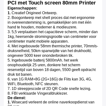
PCI met Touch screen 80mm Printer
Eigenschappen:
1.
Creatief Origineel Ontwerp.
2. Boogontwerp met shell proces dat met ergonomie
in overeenstemming is, gemakkelijker om met één
hand te houden, moderner & modieuzere.
3. 5,5 verplaatsen het capacitieve scherm, minder dan
1kg, heersende stromingsgrootte van centimeter voor
centimeter markt mobiele apparaten.
4. Met ingebouwde 58mm thermische printer, 70mm/s-
druksnelheid, 50km spanwijdte van het drukhoofd,
ongeveer 5000 keer ononderbroken tik.
5. Ingebouwde batterij 5800mAh. het werk
onophoudelijk 25 uren, donkere het scherm
reservetijd van boven 18 dagen, 5500 geeft opdracht
druk tot banen.
6. van 1G RAM+8G (2G+16G) de Flits kan 3G, 4G,
WiFi, Bluetooth, NFC steunen.
7. 1D streepjescode of 2D QR Code snelle lezing.
8. FBI verklaarde Vingerafdruklezer.
De dienst:
1.
Wisecard verleent de online naverkoopdienst van