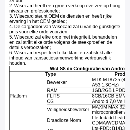
24 uur;
2. Wisecard heeft een groep verkoop overzee op hoog
niveau en professionele;
3. Wisecard steunt OEM de diensten en heeft rijke
ervaring in het OEM gebied;
4. De cargadoor van Wisecard zal u van de gunstigste
prijs voor elke orde voorzien;
5. Wisecard zal elke orde met integriteit, behandelen
en zal strikt elke orde volgens de steekproef en de
details veroorzaken;
6. Wisecard respecteert elke klant en zal strikt alle
inhoud van transactiesamenwerking vertrouwelijk
houden.
Wct-S8 de Configuratie van Androi
Type
Produc
MTK MT8735 (4-k
Bewerker
A53,1.3GHz)
RAM
1GB/2GB LPDDR
Platform
FLITS
8GB/16GB EMMC
OS
Android 7,0 Veili
MAXIM MAX 32555
Veiligheidsbewerker
microcontroller v
Lte-fdd/tdd-lte/tds-
Draadloze Norm
CDMA/WCDMA/C
Lte-FDD: B1/B3/B