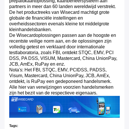
prepaidkaartoplossing, kaartbeheersysteem aan
partners in meer dan 60 landen wereldwijd verstrekt.
De het productreeks van Wisecard machtigt grote
globale de financiële instellingen en
overheidssectoren evenals kleine tot middelgrote
kleinhandelsbanken.
De Wisecardoplossingen passen aan de hoogste en
recentste veilige norm aan, en de oplossingen zijn
volledig getest en verklaard door internationale
testlaboratoria, zoals FBI, ontdekt STQC, EMV, PCI
DSS, PA DSS, VISUM, Mastercard, China UnionPay,
JCB, AmEx, RuPay en enz.
Nota's: Het FBI, STQC, EMV, PCIDSS, PADSS,
Visum, Mastercard, China UnionPay, JCB, AmEx,
ontdekt, is RuPay een gedeponeerd handelsmerk.
Alle hier van verwijzingen voorzien handelsmerken
zijn het bezit van de respectieve eigenaars.
Tags: