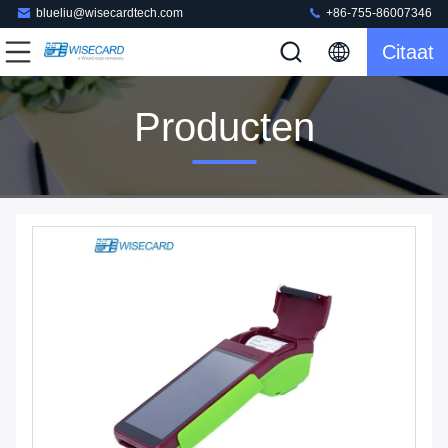
blueliu@wisecardtech.com
+86-755-86007346
Citaat
Producten