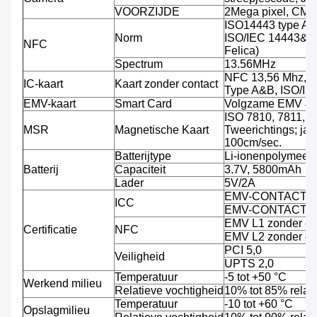
VOORZIJDE
2Mega pixel, CMO
ISO14443 type A/
Norm
ISO/IEC 14443&78
NFC
Felica)
Spectrum
13.56MHz
NFC 13,56 Mhz, S
IC-kaart
Kaart zonder contact
Type A&B, ISO/I
EMV-kaart
Smart Card
Volgzame EMV &
ISO 7810, 7811, 7
MSR
Magnetische Kaart
Tweerichtings; jat
100cm/sec.
Batterijtype
Li-ionenpolymeerba
Batterij
Capaciteit
3.7V, 5800mAh
Lader
5V/2A
EMV-CONTACT L
ICC
EMV-CONTACT L
EMV L1 zonder c
Certificatie
NFC
EMV L2 zonder c
PCI 5,0
Veiligheid
UPTS 2,0
Temperatuur
-5 tot +50 °C
Werkend milieu
Relatieve vochtigheid
10% tot 85% relati
Temperatuur
-10 tot +60 °C
Opslagmilieu