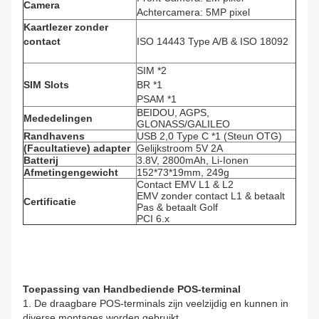
Camera
Achtercamera: 5MP pixel
Kaartlezer zonder
contact
ISO 14443 Type A/B & ISO 18092
SIM *2
SIM Slots
BR *1
PSAM *1
BEIDOU, AGPS,
Mededelingen
GLONASS/GALILEO
Randhavens
USB 2,0 Type C *1 (Steun OTG)
(Facultatieve) adapter
Gelijkstroom 5V 2A
Batterij
3.8V, 2800mAh, Li-Ionen
Afmetingengewicht
152*73*19mm, 249g
Contact EMV L1 & L2
EMV zonder contact L1 & betaalt
Certificatie
Pas & betaalt Golf
PCI 6.x
Toepassing van Handbediende POS-terminal
1. De draagbare POS-terminals zijn veelzijdig en kunnen in
diverse montages worden gebruikt.