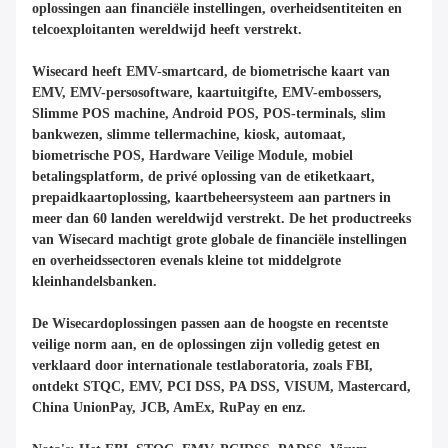
oplossingen aan financiële instellingen, overheidsentiteiten en
telcoexploitanten wereldwijd heeft verstrekt.
Wisecard heeft EMV-smartcard, de biometrische kaart van
EMV, EMV-persosoftware, kaartuitgifte, EMV-embossers,
Slimme POS machine, Android POS, POS-terminals, slim
bankwezen, slimme tellermachine, kiosk, automaat,
biometrische POS, Hardware Veilige Module, mobiel
betalingsplatform, de privé oplossing van de etiketkaart,
prepaidkaartoplossing, kaartbeheersysteem aan partners in
meer dan 60 landen wereldwijd verstrekt. De het productreeks
van Wisecard machtigt grote globale de financiële instellingen
en overheidssectoren evenals kleine tot middelgrote
kleinhandelsbanken.
De Wisecardoplossingen passen aan de hoogste en recentste
veilige norm aan, en de oplossingen zijn volledig getest en
verklaard door internationale testlaboratoria, zoals FBI,
ontdekt STQC, EMV, PCI DSS, PA DSS, VISUM, Mastercard,
China UnionPay, JCB, AmEx, RuPay en enz.