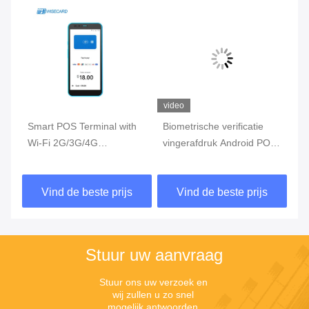
video
video
Smart POS Terminal with
Biometrische verificatie
Touch
Wi-Fi 2G/3G/4G
vingerafdruk Android POS
Andro
Connectivity 2800mAh
terminal met 5000mAh
Simka
Battery and 58mm
3.8V lithium-ion batterij en
Vind de beste prijs
Vind de beste prijs
Vi
Thermal Printer
NFC
Stuur uw aanvraag
Stuur ons uw verzoek en 
wij zullen u zo snel 
mogelijk antwoorden.