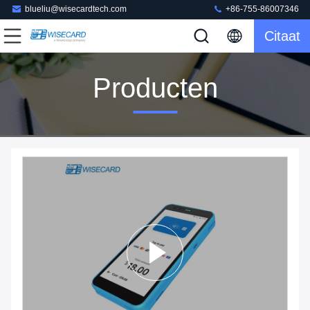
blueliu@wisecardtech.com
+86-755-86007346
Citaat
Producten