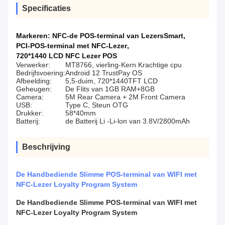
Specificaties
Markeren:
NFC-de POS-terminal van LezersSmart
,
PCI-POS-terminal met NFC-Lezer
,
720*1440 LCD NFC Lezer POS
Verwerker:
MT8766, vierling-Kern Krachtige cpu
Bedrijfsvoering:
Android 12 TrustPay OS
Afbeelding:
5,5-duim, 720*1440TFT LCD
Geheugen:
De Flits van 1GB RAM+8GB
Camera:
5M Rear Camera + 2M Front Camera
USB:
Type C, Steun OTG
Drukker:
58*40mm
Batterij:
de Batterij Li -Li-lon van 3.8V/2800mAh
Beschrijving
De Handbediende Slimme POS-terminal van WIFI met
NFC-Lezer Loyalty Program System
De Handbediende Slimme POS-terminal van WIFI met
NFC-Lezer Loyalty Program System