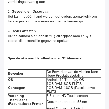
verrichtingservaring aan.
2.
Gevoelig en Draagbaar
Het kan met één hand worden gehouden, gemakkelijk om
betalingen op uit te voeren en goed te keuren ga.
3.Faster aftasten
HD de camera's erkennen vlug streepjescodes en QR-
codes, die essentiële gegevens opslaan.
Specificatie van Handbediende POS-terminal
De Bewerker van de vierling-kern
Bewerker
Hoge Prestatiesbetaling
OS
Android 12 TrustPay OS
1GB RAM, 8GB-FLITS
Geheugen
2GB RAM, 16GB-(Facultatieve)
FLITS
Vertoning
5,5-duim HD Touch screen
Thermische
Document breedte: 58mm
(Facultatieve) Printer
Front Camera: 2M pixel