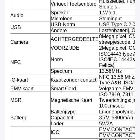
Huissleutel, Funct
Virtueel Toetsenbord
Sleutels.
Spreker
1 W x 1
Audio
Microfoon
Steminput
USB-Norm
USB-Type C 2,0
USB
Andere
Lastenbatterij, O
8Mega pixel, CMO
ACHTERGEDEELTE
Camera
streepjescode, JP
VOORZIJDE
2Mega pixel, CMO
ISO14443 type A/
Norm
ISO/IEC 14443&78
NFC
Felica)
Spectrum
13.56MHz
NFC 13,56 Mhz, S
IC-kaart
Kaart zonder contact
Type A&B, ISO/I
EMV-kaart
Smart Card
Volgzame EMV &
ISO 7810, 7811, 7
MSR
Magnetische Kaart
Tweerichtings; jat
100cm/sec.
Batterijtype
Li-ionenpolymeerba
Batterij
Capaciteit
3.7V, 5800mAh
Lader
5V/2A
EMV-CONTACT L
ICC
EMV-CONTACT L