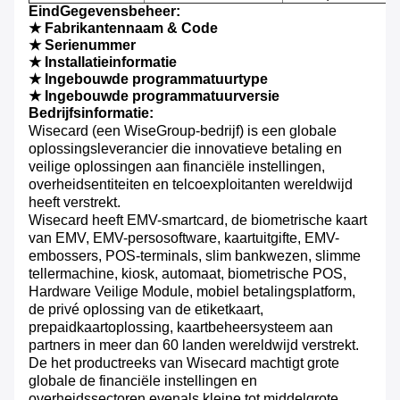
EindGegevensbeheer:
★ Fabrikantennaam & Code
★ Serienummer
★ Installatieinformatie
★ Ingebouwde programmatuurtype
★ Ingebouwde programmatuurversie
Bedrijfsinformatie:
Wisecard (een WiseGroup-bedrijf) is een globale
oplossingsleverancier die innovatieve betaling en
veilige oplossingen aan financiële instellingen,
overheidsentiteiten en telcoexploitanten wereldwijd
heeft verstrekt.
Wisecard heeft EMV-smartcard, de biometrische kaart
van EMV, EMV-persosoftware, kaartuitgifte, EMV-
embossers, POS-terminals, slim bankwezen, slimme
tellermachine, kiosk, automaat, biometrische POS,
Hardware Veilige Module, mobiel betalingsplatform,
de privé oplossing van de etiketkaart,
prepaidkaartoplossing, kaartbeheersysteem aan
partners in meer dan 60 landen wereldwijd verstrekt.
De het productreeks van Wisecard machtigt grote
globale de financiële instellingen en
overheidssectoren evenals kleine tot middelgrote