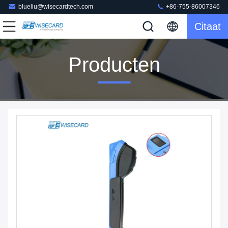
blueliu@wisecardtech.com
+86-755-86007346
Citaat
Producten