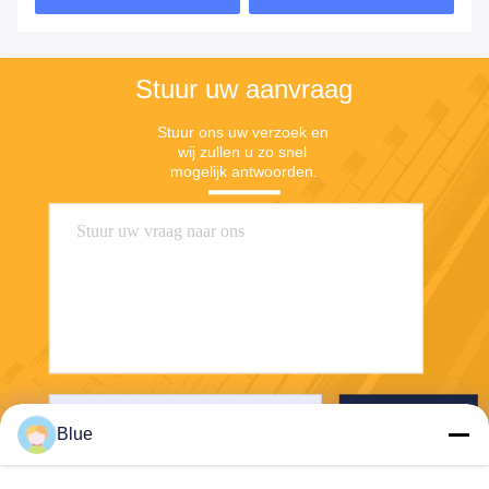
Stuur uw aanvraag
Stuur ons uw verzoek en 
wij zullen u zo snel 
mogelijk antwoorden.
Verzenden
Blue