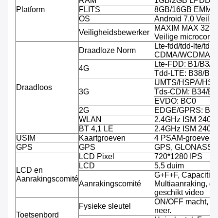
RAM
1GB/2GB LPDDR
Platform
FLITS
8GB/16GB EMMC, 
OS
Android 7,0 Veili
MAXIM MAX 32555
Veiligheidsbewerker
Veilige microcontro
Lte-fdd/tdd-lte/tds-
Draadloze Norm
CDMA/WCDMA/C
Lte-FDD: B1/B3/B
4G
Tdd-LTE: B38/B3
UMTS/HSPA/HSPA
Draadloos
3G
Tds-CDM: B34/B3
EVDO: BC0
2G
EDGE/GPRS: B3/
WLAN
2.4GHz ISM 240
BT 4,1 LE
2.4GHz ISM 240
USIM
Kaartgroeven
4 PSAM-groeven, 
GPS
GPS
GPS, GLONASS
LCD Pixel
720*1280 IPS
LCD
5,5 duim
LCD en
G+F+F, Capacitiev
Aanrakingscomité
Aanrakingscomité
Multiaanraking, g
geschikt video
ON/OFF macht, V
Fysieke sleutel
neer.
Toetsenbord