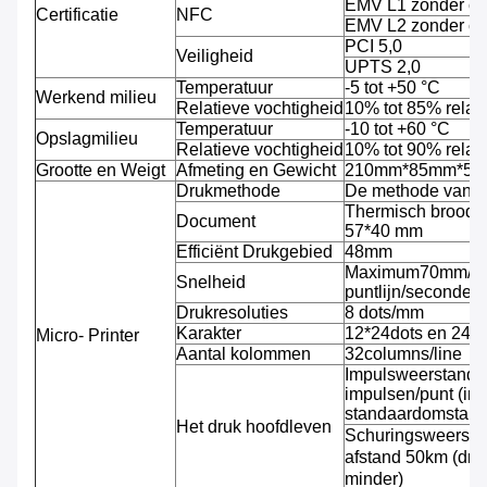
EMV L1 zonder c
Certificatie
NFC
EMV L2 zonder c
PCI 5,0
Veiligheid
UPTS 2,0
Temperatuur
-5 tot +50 °C
Werkend milieu
Relatieve vochtigheid
10% tot 85% relati
Temperatuur
-10 tot +60 °C
Opslagmilieu
Relatieve vochtigheid
10% tot 90% relati
Grootte en Weigt
Afmeting en Gewicht
210mm*85mm*53mm
Drukmethode
De methode van de
Thermisch broodj
Document
57*40 mm
Efficiënt Drukgebied
48mm
Maximum70mm/se
Snelheid
puntlijn/seconde)
Drukresoluties
8 dots/mm
Karakter
12*24dots en 24*
Micro- Printer
Aantal kolommen
32columns/line
Impulsweerstand: 
impulsen/punt (in
standaardomstand
Het druk hoofdleven
Schuringsweersta
afstand 50km (dru
minder)