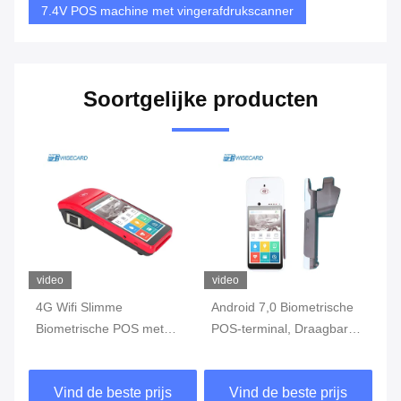
7.4V POS machine met vingerafdrukscanner
Soortgelijke producten
video
video
vi
s-
4G Wifi Slimme
Android 7,0 Biometrische
de
Biometrische POS met
POS-terminal, Draagbare
PO
Vingerafdruklezer Touch
POS Machine met Printer
WI
Screen
Built In Battery
Vi
Vind de beste prijs
Vind de beste prijs