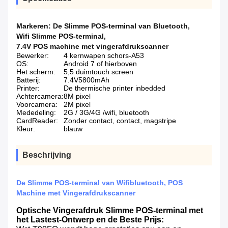
Markeren:
De Slimme POS-terminal van Bluetooth
,
Wifi Slimme POS-terminal
,
7.4V POS machine met vingerafdrukscanner
Bewerker:
4 kernwapen schors-A53
OS:
Android 7 of hierboven
Het scherm:
5,5 duimtouch screen
Batterij:
7.4V5800mAh
Printer:
De thermische printer inbedded
Achtercamera:
8M pixel
Voorcamera:
2M pixel
Mededeling:
2G / 3G/4G /wifi, bluetooth
CardReader:
Zonder contact, contact, magstripe
Kleur:
blauw
Beschrijving
De Slimme POS-terminal van Wifibluetooth, POS
Machine met Vingerafdrukscanner
Optische Vingerafdruk Slimme POS-terminal met
het Lastest-Ontwerp en de Beste Prijs: