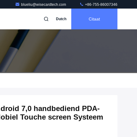
blueliu@wisecardtech.com
+86-755-86007346
Citaat
Dutch
ndroid 7,0 handbediend PDA-
obiel Touche screen Systeem