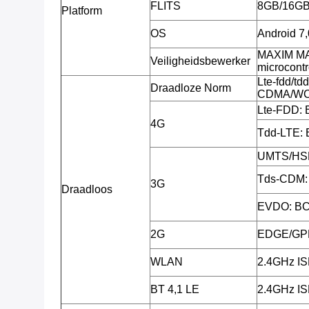
FLITS
8GB/16GB
Platform
OS
Android 7,
MAXIM MAX
Veiligheidsbewerker
microcontr
Lte-fdd/tdd
Draadloze Norm
CDMA/WC
Lte-FDD: 
4G
Tdd-LTE: 
UMTS/HSP
Tds-CDM:
3G
Draadloos
EVDO: B
2G
EDGE/GPR
WLAN
2.4GHz I
BT 4,1 LE
2.4GHz I