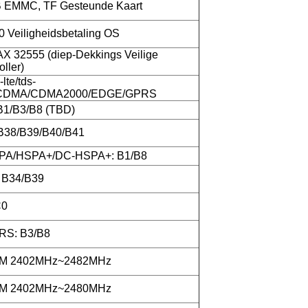
 EMMC, TF Gesteunde Kaart
0 Veiligheidsbetaling OS
 32555 (diep-Dekkings Veilige
oller)
-lte/tds-
DMA/CDMA2000/EDGE/GPRS
B1/B3/B8 (TBD)
B38/B39/B40/B41
A/HSPA+/DC-HSPA+: B1/B8
 B34/B39
C0
S: B3/B8
SM 2402MHz~2482MHz
SM 2402MHz~2480MHz