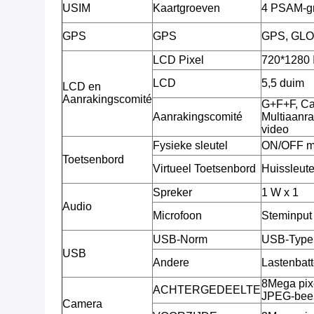
USIM
Kaartgroeven
4 PSAM-gr
GPS
GPS
GPS, GL
LCD Pixel
720*1280 
LCD
5,5 duim
LCD en
Aanrakingscomité
G+F+F, Ca
Aanrakingscomité
Multiaanra
video
Fysieke sleutel
ON/OFF ma
Toetsenbord
Virtueel Toetsenbord
Huissleute
Spreker
1 W x 1
Audio
Microfoon
Steminput
USB-Norm
USB-Type 
USB
Andere
Lastenbatt
8Mega pix
ACHTERGEDEELTE
JPEG-beel
Camera