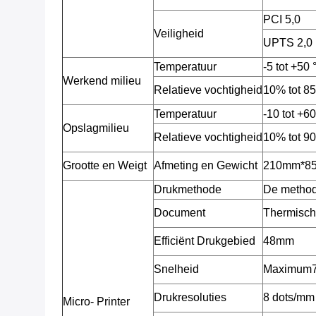
PCI 5,0
Veiligheid
UPTS 2,0
Temperatuur
-5 tot +50 
Werkend milieu
Relatieve vochtigheid
10% tot 85
Temperatuur
-10 tot +6
Opslagmilieu
Relatieve vochtigheid
10% tot 90
Grootte en Weigt
Afmeting en Gewicht
210mm*85m
Drukmethode
De methode
Document
Thermisch
Efficiënt Drukgebied
48mm
Snelheid
Maximum70
Drukresoluties
8 dots/mm
Micro- Printer