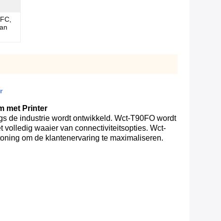
NFC,
van
r
 met Printer
ngs de industrie wordt ontwikkeld.
Wct-T90FO wordt
volledig waaier van connectiviteitsopties.
Wct-
toning om de klantenervaring te maximaliseren.