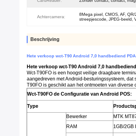
CardReader:
Zonder contact, contact, mag
8Mega pixel, CMOS, AF, QR/
Achtercamera:
streepjescode, JPEG-beeld, 
Beschrijving
Hete verkoop wct-T90 Android 7,0 handbediend PDA
Hete verkoop wct-T90 Android 7,0 handbedien
Wct-T90FO
is een hoogst veilige draagbare termina
aangedreven met Android-besturingssysteem, dat su
T90FO
is geschikt aan het ontmoeten van diverse 
Wct-T90FO de Configuratie van Android POS:
Type
Productsp
Bewerker
MTK MT87
RAM
1GB/2GB