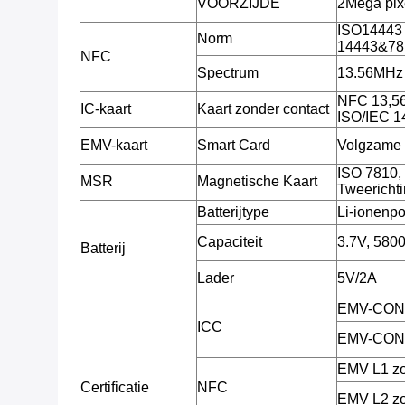
VOORZIJDE
2Mega pix
ISO14443 
Norm
14443&781
NFC
Spectrum
13.56MHz
NFC 13,56
IC-kaart
Kaart zonder contact
ISO/IEC 
EMV-kaart
Smart Card
Volgzame
ISO 7810, 
MSR
Magnetische Kaart
Tweerichti
Batterijtype
Li-ionenpo
Capaciteit
3.7V, 58
Batterij
Lader
5V/2A
EMV-CON
ICC
EMV-CON
EMV L1 zo
Certificatie
NFC
EMV L2 zo