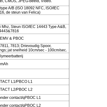
el, CMOS, JPEG-beeld, Video.
type A/B (ISO 18092 NFC, ISO/IEC
6, de steun van Felica)
 Mhz, Steun ISO/IEC 14443 Type A&B,
14443&7816
 EMV & PBOC
7811, 7813; Drievoudig Spoor,
ngs; jat snelheid 10cm/sec - 100cm/sec.
lymeerbatterij
00mAh
TACT L1/PBCO L1
TACT L2/PBOC L2
nder contact/qPBOC L1
nder contact/qPBOC L2