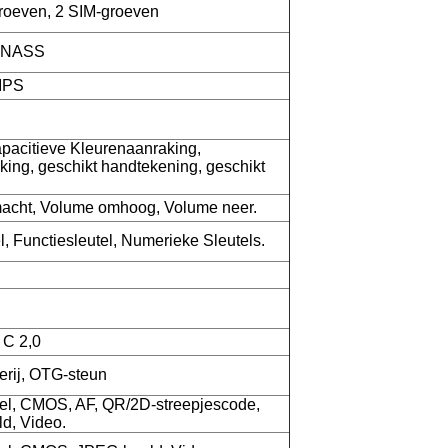
oeven, 2 SIM-groeven
ONASS
IPS
pacitieve Kleurenaanraking,
king, geschikt handtekening, geschikt
cht, Volume omhoog, Volume neer.
l, Functiesleutel, Numerieke Sleutels.
C 2,0
erij, OTG-steun
el, CMOS, AF, QR/2D-streepjescode,
d, Video.