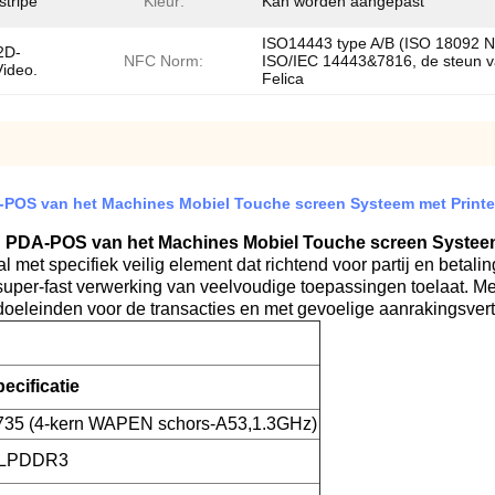
stripe
Kleur:
Kan worden aangepast
ISO14443 type A/B (ISO 18092 
2D-
NFC Norm:
ISO/IEC 14443&7816, de steun 
Video.
Felica
-POS van het Machines Mobiel Touche screen Systeem met Printe
d PDA-POS van het Machines Mobiel Touche screen Systeem
l met specifiek veilig element dat richtend voor partij en betali
per-fast verwerking van veelvoudige toepassingen toelaat. Met 
doeleinden voor de transacties en met gevoelige aanrakingsver
ecificatie
35 (4-kern WAPEN schors-A53,1.3GHz)
 LPDDR3