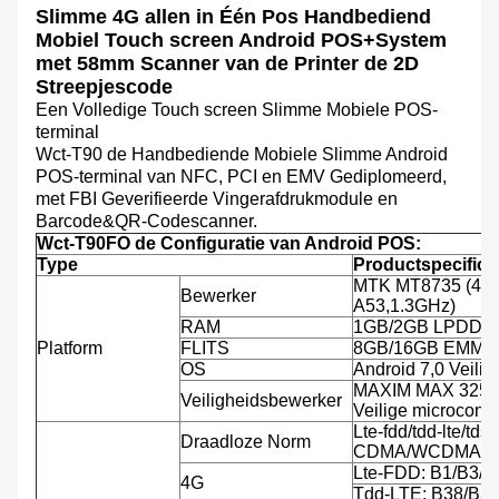
Slimme 4G allen in Één Pos Handbediend
Mobiel Touch screen Android POS+System
met 58mm Scanner van de Printer de 2D
Streepjescode
Een Volledige Touch screen Slimme Mobiele POS-
terminal
Wct-T90 de Handbediende Mobiele Slimme Android
POS-terminal van NFC, PCI en EMV Gediplomeerd,
met FBI Geverifieerde Vingerafdrukmodule en
Barcode&QR-Codescanner.
Wct-T90FO de Configuratie van Android POS:
Type
Productspecifica
MTK MT8735 (4-k
Bewerker
A53,1.3GHz)
RAM
1GB/2GB LPDDR
Platform
FLITS
8GB/16GB EMMC, 
OS
Android 7,0 Veili
MAXIM MAX 32555
Veiligheidsbewerker
Veilige microcontro
Lte-fdd/tdd-lte/tds-
Draadloze Norm
CDMA/WCDMA/C
Lte-FDD: B1/B3/B
4G
Tdd-LTE: B38/B3