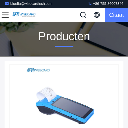
blueliu@wisecardtech.com
+86-755-86007346
Citaat
Producten