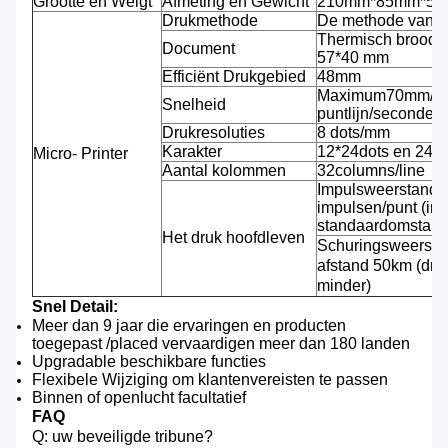
Grootte en Weigt
Afmeting en Gewicht
210mm*85mm*53mm
Drukmethode
De methode van de
Thermisch broodj
Document
57*40 mm
Efficiënt Drukgebied
48mm
Maximum70mm/se
Snelheid
puntlijn/seconde)
Drukresoluties
8 dots/mm
Karakter
12*24dots en 24*
Micro- Printer
Aantal kolommen
32columns/line
Impulsweerstand: 
impulsen/punt (in
standaardomstand
Het druk hoofdleven
Schuringsweersta
afstand 50km (dru
minder)
Snel Detail:
Meer dan 9 jaar die ervaringen en producten
toegepast /placed vervaardigen meer dan 180 landen
Upgradable beschikbare functies
Flexibele Wijziging om klantenvereisten te passen
Binnen of openlucht facultatief
FAQ
Q: uw beveiligde tribune?