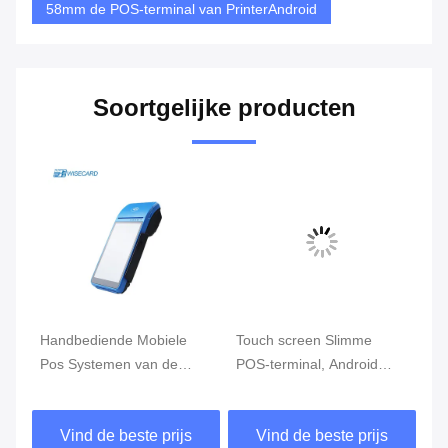
58mm de POS-terminal van PrinterAndroid
Soortgelijke producten
Handbediende Mobiele
Touch screen Slimme
Kl
Pos Systemen van de
POS-terminal, Android
Ha
FBInfc de Handbediende
POS met
Mo
Pos Eindrand GPRS
Vingerafdruklezer
ca
Vind de beste prijs
Vind de beste prijs
5800mAh