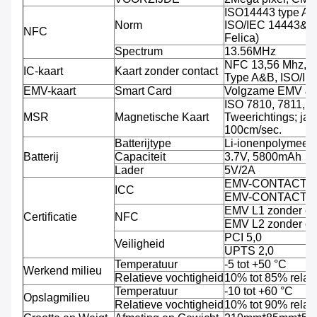
ISO14443 type A/
Norm
ISO/IEC 14443&78
NFC
Felica)
Spectrum
13.56MHz
NFC 13,56 Mhz, S
IC-kaart
Kaart zonder contact
Type A&B, ISO/I
EMV-kaart
Smart Card
Volgzame EMV &
ISO 7810, 7811, 7
MSR
Magnetische Kaart
Tweerichtings; jat
100cm/sec.
Batterijtype
Li-ionenpolymeerba
Batterij
Capaciteit
3.7V, 5800mAh
Lader
5V/2A
EMV-CONTACT L
ICC
EMV-CONTACT L
EMV L1 zonder c
Certificatie
NFC
EMV L2 zonder c
PCI 5,0
Veiligheid
UPTS 2,0
Temperatuur
-5 tot +50 °C
Werkend milieu
Relatieve vochtigheid
10% tot 85% relati
Temperatuur
-10 tot +60 °C
Opslagmilieu
Relatieve vochtigheid
10% tot 90% relati