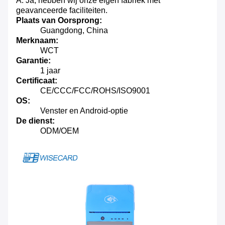
A: Ja, hebben wij onze eigen fabriek met
geavanceerde faciliteiten.
Plaats van Oorsprong:
Guangdong, China
Merknaam:
WCT
Garantie:
1 jaar
Certificaat:
CE/CCC/FCC/ROHS/ISO9001
OS:
Venster en Android-optie
De dienst:
ODM/OEM