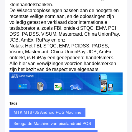
kleinhandelsbanken.
De Wisecardoplossingen passen aan de hoogste en
recentste veilige norm aan, en de oplossingen zijn
volledig getest en verklaard door internationale
testlaboratoria, zoals FBI, ontdekt STQC, EMV, PCI
DSS, PA DSS, VISUM, Mastercard, China UnionPay,
JCB, AmEx, RuPay en enz.
Nota's: Het FBI, STQC, EMV, PCIDSS, PADSS,
Visum, Mastercard, China UnionPay, JCB, AmEx,
ontdekt, is RuPay een gedeponeerd handelsmerk.
Alle hier van verwijzingen voorzien handelsmerken
zijn het bezit van de respectieve eigenaars.
Tags:
MTK MT8735 Android POS Machine
8mega de Machine van pixelandroid POS