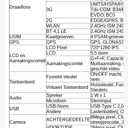
UMTS/HSPA/HSPA
Draadloos
3G
Tds-CDM: B34/B3
EVDO: BC0
2G
EDGE/GPRS: B3/
WLAN
2.4GHz ISM 240
BT 4,1 LE
2.4GHz ISM 240
USIM
Kaartgroeven
4 PSAM-groeven, 
GPS
GPS
GPS, GLONASS
LCD Pixel
720*1280 IPS
LCD
5,5 duim
LCD en
G+F+F, Capacitiev
Aanrakingscomité
Aanrakingscomité
Multiaanraking, g
geschikt video
ON/OFF macht, V
Fysieke sleutel
neer.
Toetsenbord
Huissleutel, Funct
Virtueel Toetsenbord
Sleutels.
Spreker
1 W x 1
Audio
Microfoon
Steminput
USB-Norm
USB-Type C 2,0
USB
Andere
Lastenbatterij, O
8Mega pixel, CMO
ACHTERGEDEELTE
Camera
streepjescode, JP
VOORZIJDE
2Mega pixel, CMO