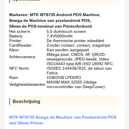
Markeren:
MTK MT8735 Android POS Machine
,
8mega de Machine van pixelandroid POS
,
58mm de POS-terminal van PrinterAndroid
Het scherm:
5,5 duimtouch screen
Batterij:
7.4V5800mAh
Printer:
De thermische printer inbedded
CardReader:
Zonder contact, contact, magstripe
Kleur:
Kan worden aangepast
8Mega pixel, CMOS, AF, QR/2D-
Achtercamera:
streepjescode, JPEG-beeld, Video.
ISO14443 type A/B (ISO 18092 NFC,
NFC Norm:
ISO/IEC 14443&7816, de steun van
Felica
Ram:
1GB/2GB LPDDR3
MAXIM MAX 32555 (Veilige
Veiligheidsbewerker:
microcontroller van DeepCover)
Beschrijving
MTK MT8735 8mega de Machine van Pixelandroid POS
met 58mm Printer