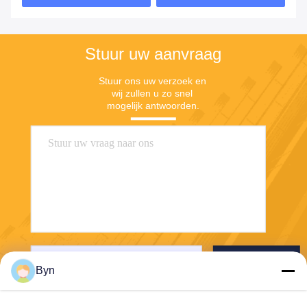
Stuur uw aanvraag
Stuur ons uw verzoek en 
wij zullen u zo snel 
mogelijk antwoorden.
Verzenden
Byn