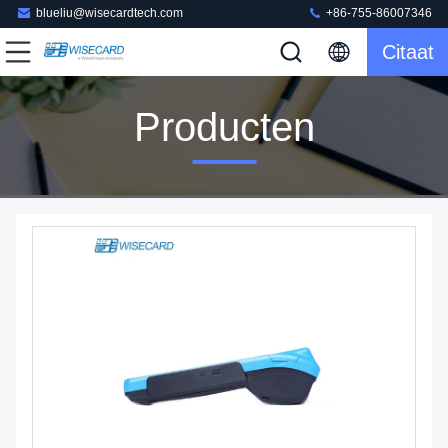
blueliu@wisecardtech.com
+86-755-86007346
Citaat
Producten