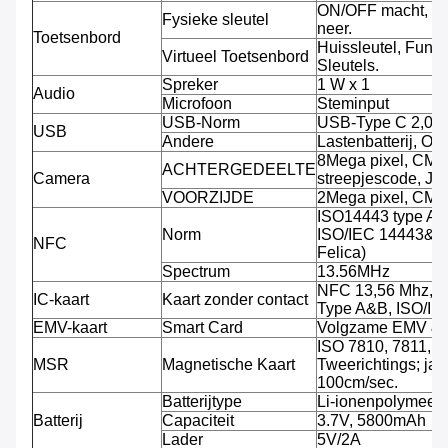
ON/OFF macht, V
Fysieke sleutel
neer.
Toetsenbord
Huissleutel, Funct
Virtueel Toetsenbord
Sleutels.
Spreker
1 W x 1
Audio
Microfoon
Steminput
USB-Norm
USB-Type C 2,0
USB
Andere
Lastenbatterij, O
8Mega pixel, CMO
ACHTERGEDEELTE
Camera
streepjescode, JP
VOORZIJDE
2Mega pixel, CMO
ISO14443 type A/
Norm
ISO/IEC 14443&78
NFC
Felica)
Spectrum
13.56MHz
NFC 13,56 Mhz, S
IC-kaart
Kaart zonder contact
Type A&B, ISO/I
EMV-kaart
Smart Card
Volgzame EMV &
ISO 7810, 7811, 7
MSR
Magnetische Kaart
Tweerichtings; jat
100cm/sec.
Batterijtype
Li-ionenpolymeerba
Batterij
Capaciteit
3.7V, 5800mAh
Lader
5V/2A