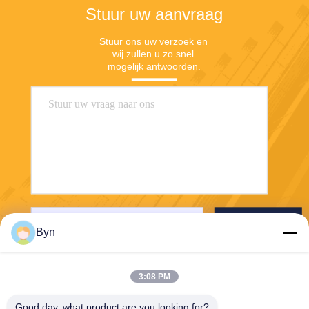
Stuur uw aanvraag
Stuur ons uw verzoek en 
wij zullen u zo snel 
mogelijk antwoorden.
Verzenden
Byn
3:08 PM
Good day, what product are you looking for?