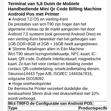
Terminal van 5,8 Duim de Mobiele
Handbediende Mini Qr Code Billing Machine
Android Pos met Printer
★ Android 7,0 OS en vierling-Kern
De prestaties van wct-T90 zijn hoger dan het
algemene niveau op de markt aangezien het door
Android 7,0 systeem (ook genoemd Android Oreo) en
een vierling-Kern bewerker met het geheugen van
1GB DDR+8GB of 2GB + 16GB heeft aangedreven.
★ Slimme Betalingen allen in Één Machine
Wct-T90 steunt lezingsvisitekaartje, NFC-kaart, IC-
kaart, QR-code, Dubbele interfacekaart, magnetische
kaart. Zo kan het voor contact en betaling zonder
contact, QR-codebetaling, smartcardbetaling dienen.
Steuniso14443 Type A/B, ISO/IEC 14443&7816,
volgzame ISO18092.
★ Hoge snelheidsprinter
De thermische Printer verzekert duidelijke die
leesbaarheid 58mm druk met druksnelheid met 10%
wordt verhoogd.
Wct-T90FO de Configuratie van Android POS:
Type
Productspecifica