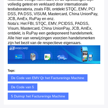
volledig getest en verklaard door internationale
testlaboratoria, zoals FBI, ontdekt STQC, EMV, PCI
DSS, PA DSS, VISUM, Mastercard, China UnionPay,
JCB, AmEx, RuPay en enz.
Nota's: Het FBI, STQC, EMV, PCIDSS, PADSS,
Visum, Mastercard, China UnionPay, JCB, AmEx,
ontdekt, is RuPay een gedeponeerd handelsmerk.
Alle hier van verwijzingen voorzien handelsmerken
zijn het bezit van de respectieve eigenaars.
Tags:
De Code van EMV Qr het Facturerings Machine
De Code van 5
5 Duimqr het Facturerings Machine