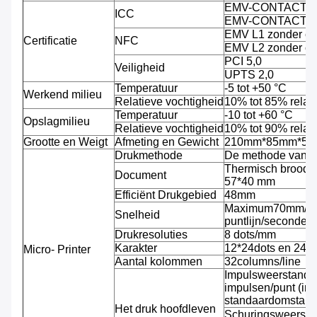
EMV-CONTACT L
ICC
EMV-CONTACT L
EMV L1 zonder c
Certificatie
NFC
EMV L2 zonder c
PCI 5,0
Veiligheid
UPTS 2,0
Temperatuur
-5 tot +50 °C
Werkend milieu
Relatieve vochtigheid
10% tot 85% relati
Temperatuur
-10 tot +60 °C
Opslagmilieu
Relatieve vochtigheid
10% tot 90% relati
Grootte en Weigt
Afmeting en Gewicht
210mm*85mm*53mm
Drukmethode
De methode van de
Thermisch broodj
Document
57*40 mm
Efficiënt Drukgebied
48mm
Maximum70mm/se
Snelheid
puntlijn/seconde)
Drukresoluties
8 dots/mm
Karakter
12*24dots en 24*
Micro- Printer
Aantal kolommen
32columns/line
Impulsweerstand: 
impulsen/punt (in
standaardomstand
Het druk hoofdleven
Schuringsweersta