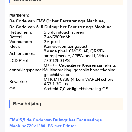
Markeren:
De Code van EMV Qr het Facturerings Machine
,
De Code van 5
,
5 Duimqr het Facturerings Machine
Het scherm:
5,5 duimtouch screen
Batterij:
7.4V5800mAh
Voorcamera:
2M pixel
Kleur:
Kan worden aangepast
8Mega pixel, CMOS, AF, QR/2D-
Achtercamera:
streepjescode, JPEG-beeld, Video.
LCD Pixel:
720*1280 IPS
G+F+F, Capacitieve Kleurenaanraking,
aanrakingspaneel:
Multiaanraking, geschikt handtekening,
geschikt video
MTK MT8735 (4-kern WAPEN schors-
Bewerker:
A53,1.3GHz)
OS:
Android 7,0 Veiligheidsbetaling OS
Beschrijving
EMV 5,5 de Code van Duimqr het Facturerings
Machine720x1280 IPS met Printer