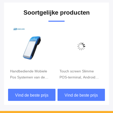
Soortgelijke producten
Handbediende Mobiele
Touch screen Slimme
Kl
Pos Systemen van de
POS-terminal, Android
Ha
FBInfc de Handbediende
POS met
Mo
Pos Eindrand GPRS
Vingerafdruklezer
ca
Vind de beste prijs
Vind de beste prijs
5800mAh