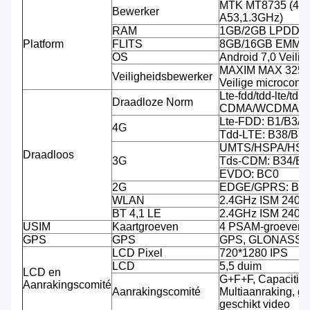
MTK MT8735 (4-k
Bewerker
A53,1.3GHz)
RAM
1GB/2GB LPDDR
Platform
FLITS
8GB/16GB EMMC, 
OS
Android 7,0 Veili
MAXIM MAX 32555
Veiligheidsbewerker
Veilige microcontro
Lte-fdd/tdd-lte/tds-
Draadloze Norm
CDMA/WCDMA/C
Lte-FDD: B1/B3/B
4G
Tdd-LTE: B38/B3
UMTS/HSPA/HSPA
Draadloos
3G
Tds-CDM: B34/B3
EVDO: BC0
2G
EDGE/GPRS: B3/
WLAN
2.4GHz ISM 240
BT 4,1 LE
2.4GHz ISM 240
USIM
Kaartgroeven
4 PSAM-groeven, 
GPS
GPS
GPS, GLONASS
LCD Pixel
720*1280 IPS
LCD
5,5 duim
LCD en
G+F+F, Capacitiev
Aanrakingscomité
Aanrakingscomité
Multiaanraking, g
geschikt video