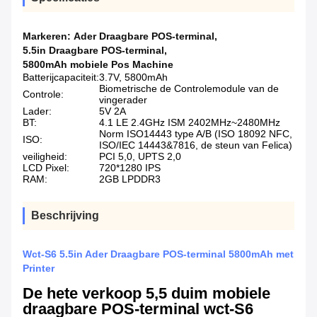
Markeren:
Ader Draagbare POS-terminal
,
5.5in Draagbare POS-terminal
,
5800mAh mobiele Pos Machine
Batterijcapaciteit:
3.7V, 5800mAh
Biometrische de Controlemodule van de
Controle:
vingerader
Lader:
5V 2A
BT:
4.1 LE 2.4GHz ISM 2402MHz~2480MHz
Norm ISO14443 type A/B (ISO 18092 NFC,
ISO:
ISO/IEC 14443&7816, de steun van Felica)
veiligheid:
PCI 5,0, UPTS 2,0
LCD Pixel:
720*1280 IPS
RAM:
2GB LPDDR3
Beschrijving
Wct-S6 5.5in Ader Draagbare POS-terminal 5800mAh met
Printer
De hete verkoop 5,5 duim mobiele
draagbare POS-terminal wct-S6