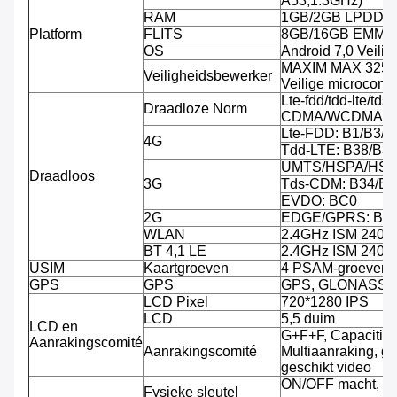
A53,1.3GHz)
RAM
1GB/2GB LPDDR
Platform
FLITS
8GB/16GB EMMC, 
OS
Android 7,0 Veili
MAXIM MAX 32555
Veiligheidsbewerker
Veilige microcontro
Lte-fdd/tdd-lte/tds-
Draadloze Norm
CDMA/WCDMA/C
Lte-FDD: B1/B3/B
4G
Tdd-LTE: B38/B3
UMTS/HSPA/HSPA
Draadloos
3G
Tds-CDM: B34/B3
EVDO: BC0
2G
EDGE/GPRS: B3/
WLAN
2.4GHz ISM 240
BT 4,1 LE
2.4GHz ISM 240
USIM
Kaartgroeven
4 PSAM-groeven, 
GPS
GPS
GPS, GLONASS
LCD Pixel
720*1280 IPS
LCD
5,5 duim
LCD en
G+F+F, Capacitiev
Aanrakingscomité
Aanrakingscomité
Multiaanraking, g
geschikt video
ON/OFF macht, V
Fysieke sleutel