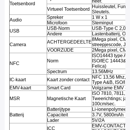
neer.
Toetsenbord
Huissleutel, Funct
Virtueel Toetsenbord
Sleutels.
Spreker
1 W x 1
Audio
Microfoon
Steminput
USB-Norm
USB-Type C 2,0
USB
Andere
Lastenbatterij, O
8Mega pixel, CMO
ACHTERGEDEELTE
Camera
streepjescode, JP
VOORZIJDE
2Mega pixel, CMO
ISO14443 type A/
Norm
ISO/IEC 14443&78
NFC
Felica)
Spectrum
13.56MHz
NFC 13,56 Mhz, S
IC-kaart
Kaart zonder contact
Type A&B, ISO/I
EMV-kaart
Smart Card
Volgzame EMV &
ISO 7810, 7811, 7
MSR
Magnetische Kaart
Tweerichtings; jat
100cm/sec.
Batterijtype
Li-ionenpolymeerba
Batterij
Capaciteit
3.7V, 5800mAh
Lader
5V/2A
EMV-CONTACT L
ICC