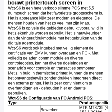
bouwt printertouch screen in
Wct-S6 is een hete verkoop slimme POS met 5,5
duimtouch screen dat het favorietste groottescherm is.
Het is appreance kijkt zeer modern en elegence. De
mensen houden van het zo veel met zijn knap.
Wct-S6 is op vele die gebieden gebruikt vooral wijd in
het ziekenhuis worden gebruikt. Het is nauwkeuriger
dan de vingerafdrukmodule met het gebruiken van de
digitale adermodule.
Wct-S6 wordt ook ingebed met veilig element de
certificatie van EMV kunnen overgaan en PCI-. Met
volledig geladen comm module en diverse
controleopties, kan het diverse doeleinden en
scenario's voor controle en transacties ontmoeten.
Met zijn buid in thermische printer, kunnen de mensen
het ontvangstbewijs zonder drukken integreren direct
een externe printer. Het is zeer convinient om te
overhandigen en - gehouden hier en daar te
gebruiken.
Wct-S6 de Configuratie van FO Android POS:
Type
Productspecifica
MTK MT8735 (4-k
Bewerker