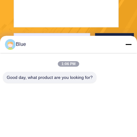
Verzenden
Blue
1:06 PM
Good day, what product are you looking for?
Wisecard Technology Co., Ltd.
blueliu@wisecardtech.com
+86-755-86007346
B1303, Chuangyi-de Techno
logiebouw, Gaoxin C. 1st Av
e, Nanshan, Shenzhen, Gua