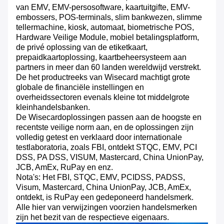
van EMV, EMV-persosoftware, kaartuitgifte, EMV-
embossers, POS-terminals, slim bankwezen, slimme
tellermachine, kiosk, automaat, biometrische POS,
Hardware Veilige Module, mobiel betalingsplatform,
de privé oplossing van de etiketkaart,
prepaidkaartoplossing, kaartbeheersysteem aan
partners in meer dan 60 landen wereldwijd verstrekt.
De het productreeks van Wisecard machtigt grote
globale de financiële instellingen en
overheidssectoren evenals kleine tot middelgrote
kleinhandelsbanken.
De Wisecardoplossingen passen aan de hoogste en
recentste veilige norm aan, en de oplossingen zijn
volledig getest en verklaard door internationale
testlaboratoria, zoals FBI, ontdekt STQC, EMV, PCI
DSS, PA DSS, VISUM, Mastercard, China UnionPay,
JCB, AmEx, RuPay en enz.
Nota's: Het FBI, STQC, EMV, PCIDSS, PADSS,
Visum, Mastercard, China UnionPay, JCB, AmEx,
ontdekt, is RuPay een gedeponeerd handelsmerk.
Alle hier van verwijzingen voorzien handelsmerken
zijn het bezit van de respectieve eigenaars.