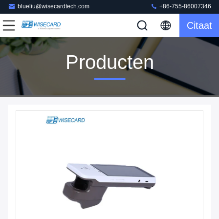
blueliu@wisecardtech.com
+86-755-86007346
Citaat
Producten