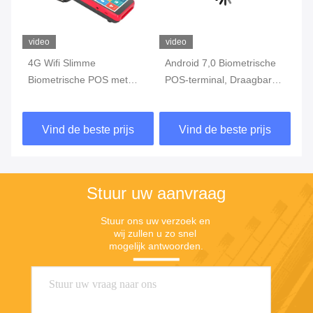
video
video
vi
s-
4G Wifi Slimme
Android 7,0 Biometrische
de
Biometrische POS met
POS-terminal, Draagbare
PO
Vingerafdruklezer Touch
POS Machine met Printer
WI
Screen
Built In Battery
Vi
Vind de beste prijs
Vind de beste prijs
Stuur uw aanvraag
Stuur ons uw verzoek en 
wij zullen u zo snel 
mogelijk antwoorden.