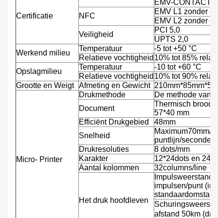
EMV-CONTACT L
EMV L1 zonder c
Certificatie
NFC
EMV L2 zonder c
PCI 5,0
Veiligheid
UPTS 2,0
Temperatuur
-5 tot +50 °C
Werkend milieu
Relatieve vochtigheid
10% tot 85% relati
Temperatuur
-10 tot +60 °C
Opslagmilieu
Relatieve vochtigheid
10% tot 90% relati
Grootte en Weigt
Afmeting en Gewicht
210mm*85mm*53mm
Drukmethode
De methode van de
Thermisch broodj
Document
57*40 mm
Efficiënt Drukgebied
48mm
Maximum70mm/se
Snelheid
puntlijn/seconde)
Drukresoluties
8 dots/mm
Karakter
12*24dots en 24*
Micro- Printer
Aantal kolommen
32columns/line
Impulsweerstand: 
impulsen/punt (in
standaardomstand
Het druk hoofdleven
Schuringsweersta
afstand 50km (dru