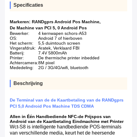
Specificaties
Markeren:
RANDgprs Android Pos Machine
,
De Machine van PCI 5
,
0 Android Pos
Bewerker:
4 kernwapen schors-A53
OS:
Android 7 of hierboven
Het scherm:
5,5 duimtouch screen
Vingerafdruk:
Aratek, Verklaard FBI
Batterij:
7.4V 5800mAh
Printer:
De thermische printer inbedded
Achtercamera:
8M pixel
Mededeling:
2G / 3G/4G/wifi, bluetooth
Beschrijving
De Terminal van de de Kaartbetaling van de RANDgprs
PCI 5,0 Android Pos Machine TDS CDMA
Allen in Één Handbediende NFC-de Prijspos van
Android van de Kaartbetaling Eindmachine met Printer
Wct-S8 is intelligente handbediende POS-terminals
van verschillende media, keurt het de heersende