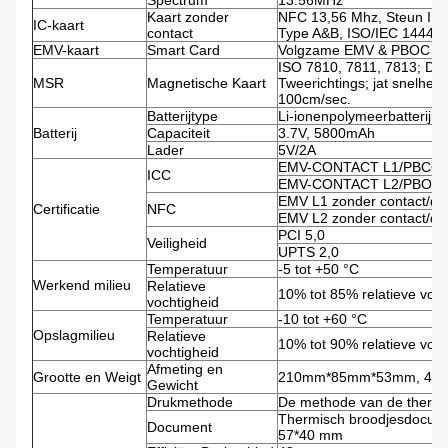
Spectrum
13.56MHz
Kaart zonder
NFC 13,56 Mhz, Steun IS
IC-kaart
contact
Type A&B, ISO/IEC 14443
EMV-kaart
Smart Card
Volgzame EMV & PBOC
ISO 7810, 7811, 7813; Dri
MSR
Magnetische Kaart
Tweerichtings; jat snelhei
100cm/sec.
Batterijtype
Li-ionenpolymeerbatterij
Batterij
Capaciteit
3.7V, 5800mAh
Lader
5V/2A
EMV-CONTACT L1/PBCO 
ICC
EMV-CONTACT L2/PBOC 
EMV L1 zonder contact/q
Certificatie
NFC
EMV L2 zonder contact/q
PCI 5,0
Veiligheid
UPTS 2,0
Temperatuur
-5 tot +50 °C
Werkend milieu
Relatieve
10% tot 85% relatieve voch
vochtigheid
Temperatuur
-10 tot +60 °C
Opslagmilieu
Relatieve
10% tot 90% relatieve voch
vochtigheid
Afmeting en
Grootte en Weigt
210mm*85mm*53mm, 480g 
Gewicht
Drukmethode
De methode van de thermis
Thermisch broodjesdocum
Document
57*40 mm