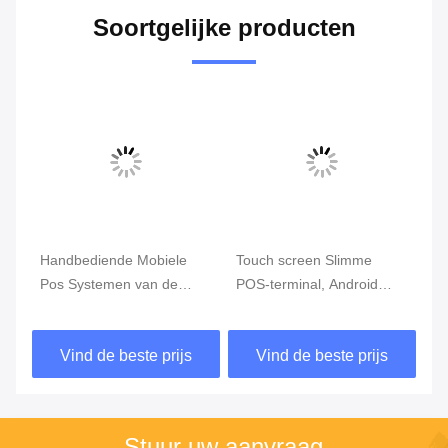
Soortgelijke producten
Handbediende Mobiele
Touch screen Slimme
Kl
Pos Systemen van de
POS-terminal, Android
Ha
FBInfc de Handbediende
POS met
Mo
Pos Eindrand GPRS
Vingerafdruklezer
ca
Vind de beste prijs
Vind de beste prijs
5800mAh
Stuur uw aanvraag