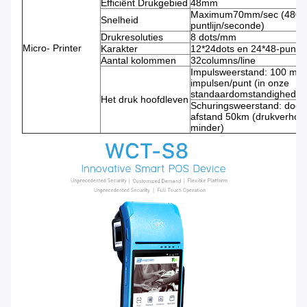
Efficiënt Drukgebied
48mm
Maximum70mm/sec (480
Snelheid
puntlijn/seconde)
Drukresoluties
8 dots/mm
Micro- Printer
Karakter
12*24dots en 24*48-punte
Aantal kolommen
32columns/line
Impulsweerstand: 100 milj
impulsen/punt (in onze
standaardomstandigheden
Het druk hoofdleven
Schuringsweerstand: docu
afstand 50km (drukverhou
minder)