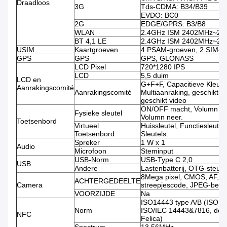
Draadloos
3G
Tds-CDMA: B34/B39
EVDO: BC0
2G
EDGE/GPRS: B3/B8
WLAN
2.4GHz ISM 2402MHz~2
BT 4,1 LE
2.4GHz ISM 2402MHz~2
USIM
Kaartgroeven
4 PSAM-groeven, 2 SIM-g
GPS
GPS
GPS, GLONASS
LCD Pixel
720*1280 IPS
LCD
5,5 duim
LCD en
G+F+F, Capacitieve Kleur
Aanrakingscomité
Aanrakingscomité
Multiaanraking, geschikt h
geschikt video
ON/OFF macht, Volumn o
Fysieke sleutel
Volumn neer.
Toetsenbord
Virtueel
Huissleutel, Functiesleute
Toetsenbord
Sleutels.
Spreker
1 W x 1
Audio
Microfoon
Steminput
USB-Norm
USB-Type C 2,0
USB
Andere
Lastenbatterij, OTG-steun
8Mega pixel, CMOS, AF, 
ACHTERGEDEELTE
Camera
streepjescode, JPEG-beeld
VOORZIJDE
Na
ISO14443 type A/B (ISO 
Norm
ISO/IEC 14443&7816, de s
NFC
Felica)