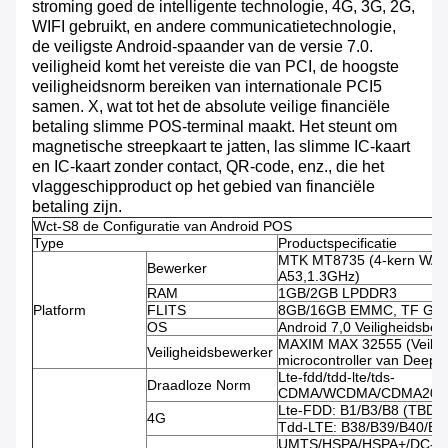
stroming goed de intelligente technologie, 4G, 3G, 2G,
WIFI gebruikt, en andere communicatietechnologie,
de veiligste Android-spaander van de versie 7.0.
veiligheid komt het vereiste die van PCI, de hoogste
veiligheidsnorm bereiken van internationale PCI5
samen. X, wat tot het de absolute veilige financiële
betaling slimme POS-terminal maakt. Het steunt om
magnetische streepkaart te jatten, las slimme IC-kaart
en IC-kaart zonder contact, QR-code, enz., die het
vlaggeschipproduct op het gebied van financiële
betaling zijn.
Wct-S8 de Configuratie van Android POS
Type
Productspecificatie
MTK MT8735 (4-kern WAP
Bewerker
A53,1.3GHz)
RAM
1GB/2GB LPDDR3
Platform
FLITS
8GB/16GB EMMC, TF Gest
OS
Android 7,0 Veiligheidsbet
MAXIM MAX 32555 (Veilig
Veiligheidsbewerker
microcontroller van DeepC
Lte-fdd/tdd-lte/tds-
Draadloze Norm
CDMA/WCDMA/CDMA200
Lte-FDD: B1/B3/B8 (TBD)
4G
Tdd-LTE: B38/B39/B40/B4
UMTS/HSPA/HSPA+/DC-HS