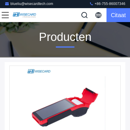
blueliu@wisecardtech.com
+86-755-86007346
Citaat
Producten