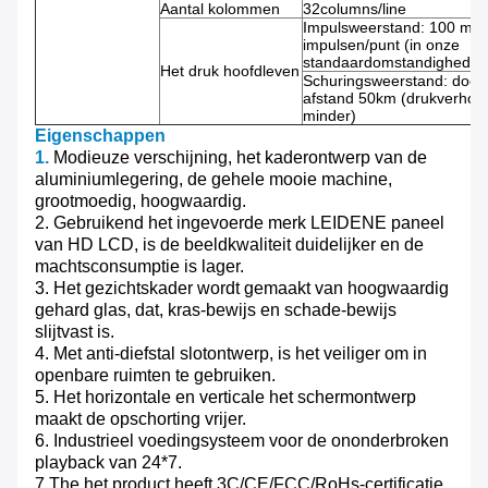
Aantal kolommen
32columns/line
Impulsweerstand: 100 milj
impulsen/punt (in onze
standaardomstandigheden
Het druk hoofdleven
Schuringsweerstand: docu
afstand 50km (drukverhou
minder)
Eigenschappen
1.
Modieuze verschijning, het kaderontwerp van de
aluminiumlegering, de gehele mooie machine,
grootmoedig, hoogwaardig.
2. Gebruikend het ingevoerde merk LEIDENE paneel
van HD LCD, is de beeldkwaliteit duidelijker en de
machtsconsumptie is lager.
3. Het gezichtskader wordt gemaakt van hoogwaardig
gehard glas, dat, kras-bewijs en schade-bewijs
slijtvast is.
4. Met anti-diefstal slotontwerp, is het veiliger om in
openbare ruimten te gebruiken.
5. Het horizontale en verticale het schermontwerp
maakt de opschorting vrijer.
6. Industrieel voedingsysteem voor de ononderbroken
playback van 24*7.
7.The het product heeft 3C/CE/FCC/RoHs-certificatie