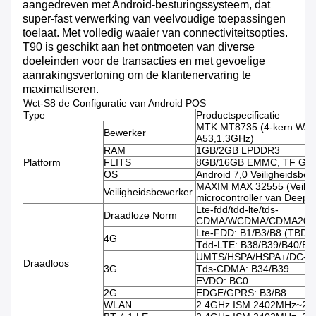
aangedreven met Android-besturingssysteem, dat
super-fast verwerking van veelvoudige toepassingen
toelaat. Met volledig waaier van connectiviteitsopties.
T90 is geschikt aan het ontmoeten van diverse
doeleinden voor de transacties en met gevoelige
aanrakingsvertoning om de klantenervaring te
maximaliseren.
Wct-S8 de Configuratie van Android POS
Type
Productspecificatie
MTK MT8735 (4-kern WAP
Bewerker
A53,1.3GHz)
RAM
1GB/2GB LPDDR3
Platform
FLITS
8GB/16GB EMMC, TF Gest
OS
Android 7,0 Veiligheidsbet
MAXIM MAX 32555 (Veilig
Veiligheidsbewerker
microcontroller van DeepC
Lte-fdd/tdd-lte/tds-
Draadloze Norm
CDMA/WCDMA/CDMA200
Lte-FDD: B1/B3/B8 (TBD)
4G
Tdd-LTE: B38/B39/B40/B4
UMTS/HSPA/HSPA+/DC-HS
Draadloos
3G
Tds-CDMA: B34/B39
EVDO: BC0
2G
EDGE/GPRS: B3/B8
WLAN
2.4GHz ISM 2402MHz~2