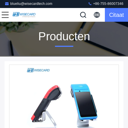
blueliu@wisecardtech.com
+86-755-86007346
Citaat
Producten