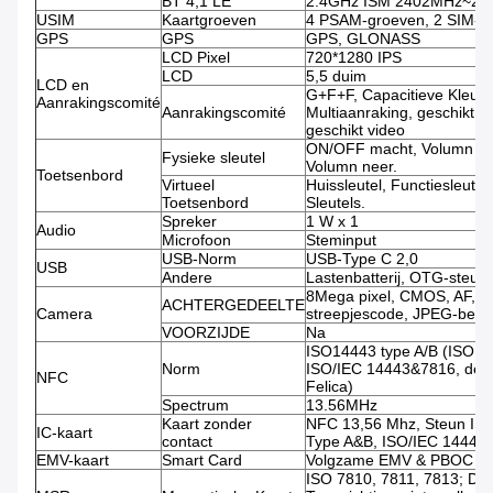
BT 4,1 LE
2.4GHz ISM 2402MHz~2
USIM
Kaartgroeven
4 PSAM-groeven, 2 SIM-g
GPS
GPS
GPS, GLONASS
LCD Pixel
720*1280 IPS
LCD
5,5 duim
LCD en
G+F+F, Capacitieve Kleur
Aanrakingscomité
Aanrakingscomité
Multiaanraking, geschikt h
geschikt video
ON/OFF macht, Volumn o
Fysieke sleutel
Volumn neer.
Toetsenbord
Virtueel
Huissleutel, Functiesleute
Toetsenbord
Sleutels.
Spreker
1 W x 1
Audio
Microfoon
Steminput
USB-Norm
USB-Type C 2,0
USB
Andere
Lastenbatterij, OTG-steun
8Mega pixel, CMOS, AF, 
ACHTERGEDEELTE
Camera
streepjescode, JPEG-beeld
VOORZIJDE
Na
ISO14443 type A/B (ISO 
Norm
ISO/IEC 14443&7816, de s
NFC
Felica)
Spectrum
13.56MHz
Kaart zonder
NFC 13,56 Mhz, Steun IS
IC-kaart
contact
Type A&B, ISO/IEC 14443
EMV-kaart
Smart Card
Volgzame EMV & PBOC
ISO 7810, 7811, 7813; Dri