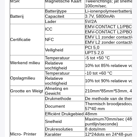
MSR
Magnetische Kaart
Tweerichtings; jat snelhei
100cm/sec.
Batterijtype
Li-ionenpolymeerbatterij
Batterij
Capaciteit
3.7V, 5800mAh
Lader
5V/2A
EMV-CONTACT L1/PBCO 
ICC
EMV-CONTACT L2/PBOC 
EMV L1 zonder contact/q
Certificatie
NFC
EMV L2 zonder contact/q
PCI 5,0
Veiligheid
UPTS 2,0
Temperatuur
-5 tot +50 °C
Werkend milieu
Relatieve
10% tot 85% relatieve voch
vochtigheid
Temperatuur
-10 tot +60 °C
Opslagmilieu
Relatieve
10% tot 90% relatieve voch
vochtigheid
Afmeting en
Grootte en Weigt
210mm*85mm*53mm, 480g 
Gewicht
Drukmethode
De methode van de thermis
Thermisch broodjesdocum
Document
57*40 mm
Efficiënt Drukgebied
48mm
Maximum70mm/sec (480
Snelheid
puntlijn/seconde)
Drukresoluties
8 dots/mm
Micro- Printer
Karakter
12*24dots en 24*48-punte