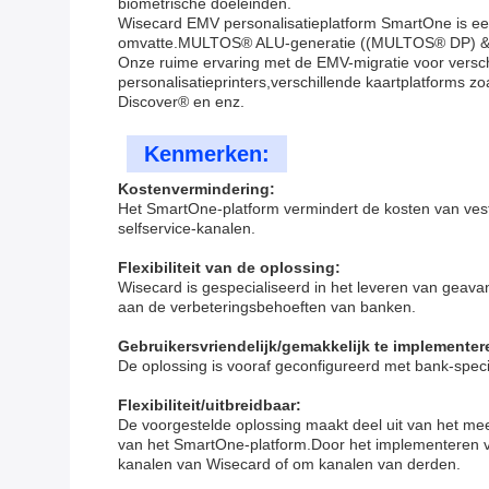
biometrische doeleinden.
Wisecard EMV personalisatieplatform SmartOne is ee
omvatte.MULTOS® ALU-generatie ((MULTOS® DP) & M
Onze ruime ervaring met de EMV-migratie voor versch
personalisatieprinters,verschillende kaartplatforms
Discover® en enz.
Kenmerken:
Kostenvermindering:
Het SmartOne-platform vermindert de kosten van vestig
selfservice-kanalen.
Flexibiliteit van de oplossing:
Wisecard is gespecialiseerd in het leveren van gea
aan de verbeteringsbehoeften van banken.
Gebruikersvriendelijk/gemakkelijk te implementer
De oplossing is vooraf geconfigureerd met bank-specif
Flexibiliteit/uitbreidbaar:
De voorgestelde oplossing maakt deel uit van het m
van het SmartOne-platform.Door het implementeren v
kanalen van Wisecard of om kanalen van derden.