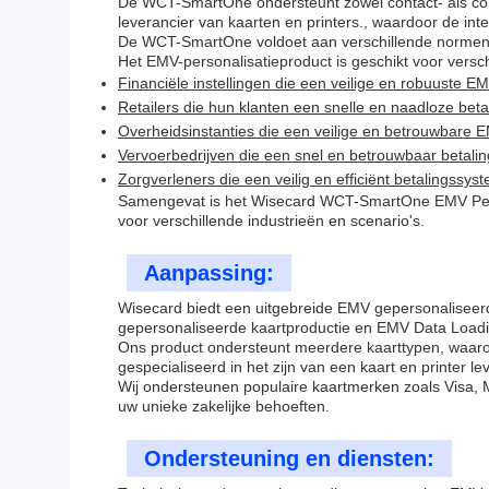
De WCT-SmartOne ondersteunt zowel contact- als con
leverancier van kaarten en printers., waardoor de in
De WCT-SmartOne voldoet aan verschillende normen z
Het EMV-personalisatieproduct is geschikt voor versc
Financiële instellingen die een veilige en robuuste 
Retailers die hun klanten een snelle en naadloze bet
Overheidsinstanties die een veilige en betrouwbare E
Vervoerbedrijven die een snel en betrouwbaar betal
Zorgverleners die een veilig en efficiënt betalingss
Samengevat is het Wisecard WCT-SmartOne EMV Person
voor verschillende industrieën en scenario's.
Aanpassing:
Wisecard biedt een uitgebreide EMV gepersonalise
gepersonaliseerde kaartproductie en EMV Data Loadi
Ons product ondersteunt meerdere kaarttypen, waaro
gespecialiseerd in het zijn van een kaart en printer l
Wij ondersteunen populaire kaartmerken zoals Visa, 
uw unieke zakelijke behoeften.
Ondersteuning en diensten: