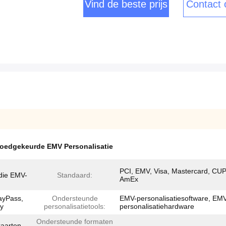
Vind de beste prijs
Contact
goedgekeurde EMV Personalisatie
PCI, EMV, Visa, Mastercard, CUP
 die EMV-
Standaard:
AmEx
ayPass,
Ondersteunde
EMV-personalisatiesoftware, EM
y
personalisatietools:
personalisatiehardware
Ondersteunde formaten
kaarten