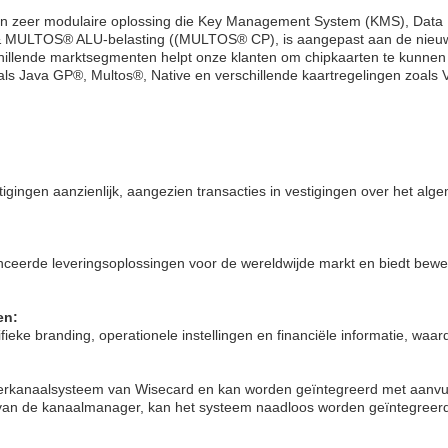
n zeer modulaire oplossing die Key Management System (KMS), Data P
ULTOS® ALU-belasting ((MULTOS® CP), is aangepast aan de nieuws
illende marktsegmenten helpt onze klanten om chipkaarten te kunnen 
 zoals Java GP®, Multos®, Native en verschillende kaartregelingen zo
ingen aanzienlijk, aangezien transacties in vestigingen over het algeme
vanceerde leveringsoplossingen voor de wereldwijde markt en biedt be
en:
ieke branding, operationele instellingen en financiële informatie, waa
eerkanaalsysteem van Wisecard en kan worden geïntegreerd met aanvul
an de kanaalmanager, kan het systeem naadloos worden geïntegreerd 