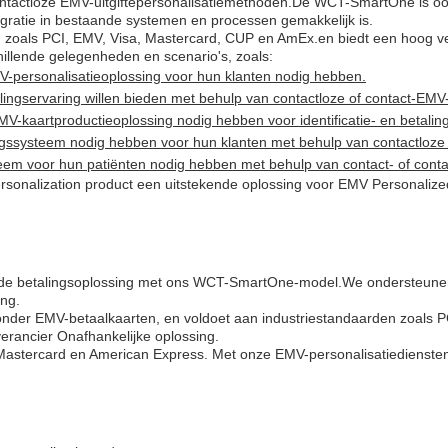
tactloze EMV-uitgiftepersonalisatiemethoden.De WCT-SmartOne is ook
tegratie in bestaande systemen en processen gemakkelijk is.
oals PCI, EMV, Visa, Mastercard, CUP en AmEx.en biedt een hoog veil
hillende gelegenheden en scenario's, zoals:
EMV-personalisatieoplossing voor hun klanten nodig hebben.
alingservaring willen bieden met behulp van contactloze of contact-EM
MV-kaartproductieoplossing nodig hebben voor identificatie- en betalin
ingssysteem nodig hebben voor hun klanten met behulp van contactloz
ysteem voor hun patiënten nodig hebben met behulp van contact- of con
alization product een uitstekende oplossing voor EMV Personalized 
erde betalingsoplossing met ons WCT-SmartOne-model.We ondersteune
ng.
nder EMV-betaalkaarten, en voldoet aan industriestandaarden zoals 
everancier Onafhankelijke oplossing.
Mastercard en American Express. Met onze EMV-personalisatiediensten