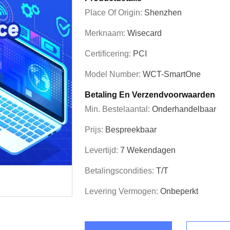
Place Of Origin:
Shenzhen
Merknaam:
Wisecard
Certificering:
PCI
Model Number:
WCT-SmartOne
Betaling En Verzendvoorwaarden
Min. Bestelaantal:
Onderhandelbaar
Prijs:
Bespreekbaar
Levertijd:
7 Wekendagen
Betalingscondities:
T/T
Levering Vermogen:
Onbeperkt