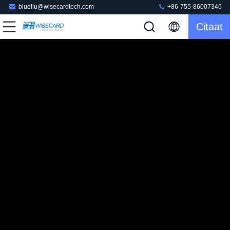
blueliu@wisecardtech.com
+86-755-86007346
Citaat