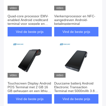
video
video
Quad-core processor EMV-
Vierkernprocessor en NFC-
enabled Android creditcard
aangedreven Android-
terminal voor soepele en
betalingsterminal
veilige transacties
Vind de beste prijs
Vind de beste prijs
video
video
Touchscreen Display Android
Duurzame batterij Android
POS Terminal met 2 GB 16
Electronic Transaction
GB geheugen en een lithium-
Terminal met 5000mAh 3.8V
ionbatterij met een hoge
Lithium-ion en Quad-core
capaciteit
Processor
Vind de beste prijs
Vind de beste prijs