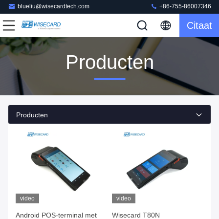
blueliu@wisecardtech.com
+86-755-86007346
Citaat
Producten
Producten
video
video
Android POS-terminal met
Wisecard T80N