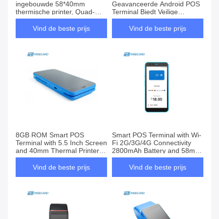
ingebouwde 58*40mm
Geavanceerde Android POS
thermische printer, Quad-
Terminal Biedt Veilige
core processor en EMV-
Betalingsverwerking en
technologie voor veilige
Uitgebreide Rapportage ter
Vind de beste prijs
Vind de beste prijs
betalingen
Ondersteuning van
Bedrijfsgroei
8GB ROM Smart POS
Smart POS Terminal with Wi-
Terminal with 5.5 Inch Screen
Fi 2G/3G/4G Connectivity
and 40mm Thermal Printer
2800mAh Battery and 58mm
for Efficient Transactions
Thermal Printer
Vind de beste prijs
Vind de beste prijs