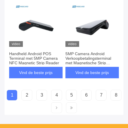
video
video
Handheld Android POS
5MP Camera Android
Terminal met 5MP Camera
Verkoopbetalingsterminal
NFC Magnetic Strip Reader
met Magnetische Strip
Reader en EMV-Activated
Vind de beste prijs
Vind de beste prijs
1
2
3
4
5
6
7
8