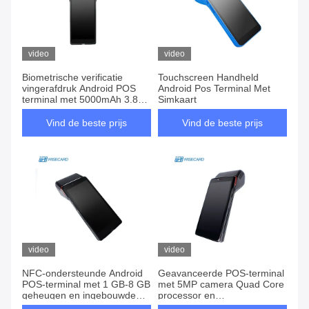
video
video
Biometrische verificatie
Touchscreen Handheld
vingerafdruk Android POS
Android Pos Terminal Met
terminal met 5000mAh 3.8V
Simkaart
lithium-ion batterij en NFC
Vind de beste prijs
Vind de beste prijs
video
video
NFC-ondersteunde Android
Geavanceerde POS-terminal
POS-terminal met 1 GB-8 GB
met 5MP camera Quad Core
geheugen en ingebouwde
processor en
thermische printer van 58 *
gebruikersvriendelijk