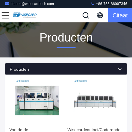
blueliu@wisecardtech.com
+86-755-86007346
Citaat
Producten
Producten
Van de de
Wisecardcontact/Coderende