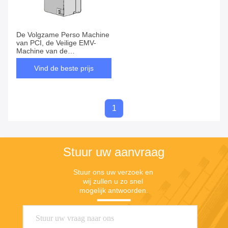
De Volgzame Perso Machine
van PCI, de Veilige EMV-
Machine van de
Betaalpasdruk
Vind de beste prijs
1
Stuur uw aanvraag
Stuur ons uw verzoek en 
wij zullen u zo snel 
mogelijk antwoorden.