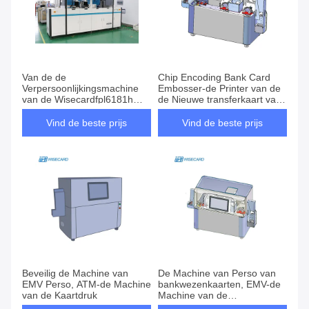
Van de de
Chip Encoding Bank Card
Verpersoonlijkingsmachine
Embosser-de Printer van de
van de Wisecardfpl6181h
de Nieuwe transferkaart van
Betaalpas de Streep van
de Kleurstofsublimatie
Magentic het Coderen
Vind de beste prijs
Vind de beste prijs
Beveilig de Machine van
De Machine van Perso van
EMV Perso, ATM-de Machine
bankwezenkaarten, EMV-de
van de Kaartdruk
Machine van de
Kaartverpersoonlijking