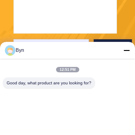
Verzenden
Byn
12:51 PM
Good day, what product are you looking for?
Wisecard Technology Co., Ltd.
blueliu@wisecardtech.com
+86-755-86007346
B1303, Chuangyi-de Techno
logiebouw, Gaoxin C. 1st Av