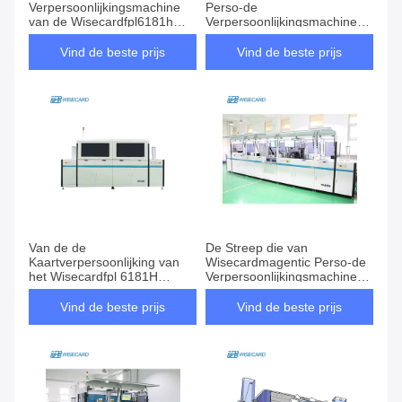
Verpersoonlijkingsmachine
Perso-de
van de Wisecardfpl6181h
Verpersoonlijkingsmachine
Betaalpas DOD Inkjet Druk
Zonder contact van de
Machinebetaalpas
Vind de beste prijs
Vind de beste prijs
Van de de
De Streep die van
Kaartverpersoonlijking van
Wisecardmagentic Perso-de
het Wisecardfpl 6181H
Verpersoonlijkingsmachine
Bankwezen het Materiaal van
coderen van de
het de Machine220v 5.5KW
Machinefpl6181h Betaalpas
Vind de beste prijs
Vind de beste prijs
Metaal