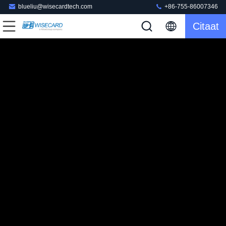
blueliu@wisecardtech.com
+86-755-86007346
Citaat